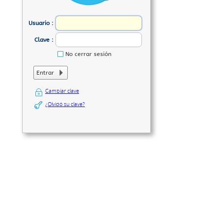
Usuario
:
Clave
:
No cerrar sesión
Entrar
Cambiar clave
¿Olvidó su clave?